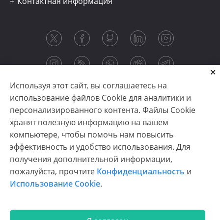
Контактная информация
Используя этот сайт, вы соглашаетесь на
использование файлов Cookie для аналитики и
персонализированного контента. Файлы Cookie
хранят полезную информацию на вашем
компьютере, чтобы помочь нам повысить
эффективность и удобство использования. Для
получения дополнительной информации,
Copyright © 2003-2026 CloudReports sp. z o.o. (dba
пожалуйста, прочтите
Конфиденциальность
и
Stimulsoft). All rights reserved.
Использование Cookie
.
Конфиденциальность
|
Использование Cookie
|
Условия использования
|
Связаться с нами