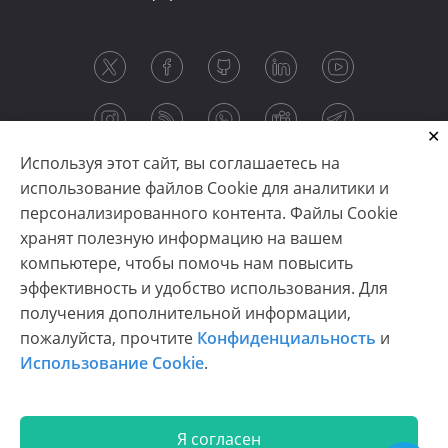
Используя этот сайт, вы соглашаетесь на
использование файлов Cookie для аналитики и
персонализированного контента. Файлы Cookie
хранят полезную информацию на вашем
компьютере, чтобы помочь нам повысить
эффективность и удобство использования. Для
получения дополнительной информации,
Copyright © 2003-2026 CloudReports sp. z o.o. (dba
пожалуйста, прочтите
Конфиденциальность
и
Stimulsoft). All rights reserved.
Использование Cookie
.
Конфиденциальность
|
Использование Cookie
|
Условия использования
|
Связаться с нами
Я согласен
En
De