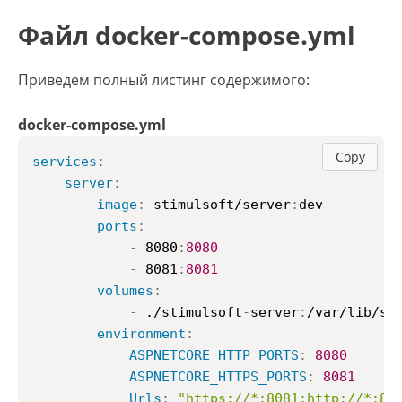
Файл docker-compose.yml
Приведем полный листинг содержимого:
docker-compose.yml
Copy
services
:
server
:
image
:
 stimulsoft/server
:
dev

ports
:
-
 8080
:
8080
-
 8081
:
8081
volumes
:
-
 ./stimulsoft
-
server
:
/var/lib/st
environment
:
ASPNETCORE_HTTP_PORTS
:
8080
ASPNETCORE_HTTPS_PORTS
:
8081
Urls
:
"https://*:8081;http://*:80