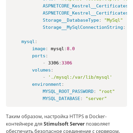
ASPNETCORE_Kestrel__Certificates_
ASPNETCORE_Kestrel__Certificates_
Storage__DatabaseType
:
"MySql"
Storage__MySqlConnectionString
:
"
mysql
:
image
:
 mysql
:
8.0
ports
:
-
 3306
:
3306
volumes
:
-
'./mysql:/var/lib/mysql'
environment
:
MYSQL_ROOT_PASSWORD
:
"root"
MYSQL_DATABASE
:
"server"
Таким образом, настройка HTTPS в Docker-
контейнере для
Stimulsoft Server
позволяет
обеспечить безопасное соединение с сервером.