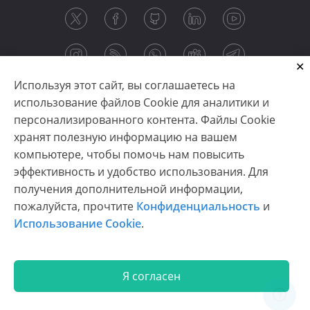
Используя этот сайт, вы соглашаетесь на
использование файлов Cookie для аналитики и
персонализированного контента. Файлы Cookie
хранят полезную информацию на вашем
компьютере, чтобы помочь нам повысить
эффективность и удобство использования. Для
получения дополнительной информации,
Copyright © 2003-2026 CloudReports sp. z o.o. (dba
пожалуйста, прочтите
Конфиденциальность
и
Stimulsoft). All rights reserved.
Использование Cookie
.
Конфиденциальность
|
Использование Cookie
|
Условия использования
|
Связаться с нами
Я согласен
En
De