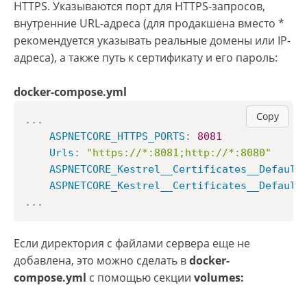
HTTPS. Указываются порт для HTTPS-запросов,
внутренние URL-адреса (для продакшена вместо *
рекомендуется указывать реальные домены или IP-
адреса), а также путь к сертификату и его пароль:
docker-compose.yml
Copy
...
ASPNETCORE_HTTPS_PORTS
:
8081
Urls
:
"https://*:8081;http://*:8080"
ASPNETCORE_Kestrel__Certificates__Default
ASPNETCORE_Kestrel__Certificates__Default
...
Если директория с файлами сервера еще не
добавлена, это можно сделать в
docker-
compose.yml
с помощью секции
volumes: