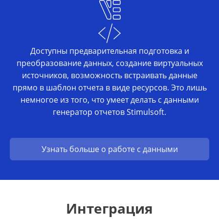
Доступны предварительная подготовка и
преобразование данных, создание виртуальных
источников, возможность встраивать данные
прямо в шаблон отчета в виде ресурсов. Это лишь
немногое из того, что умеет делать с данными
генератор отчетов Stimulsoft.
Узнать больше о работе с данными
Интеграция