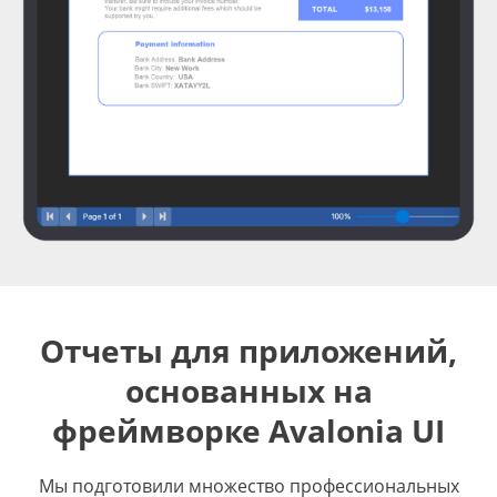
Отчеты для приложений,
основанных на
фреймворке Avalonia UI
Мы подготовили множество профессиональных