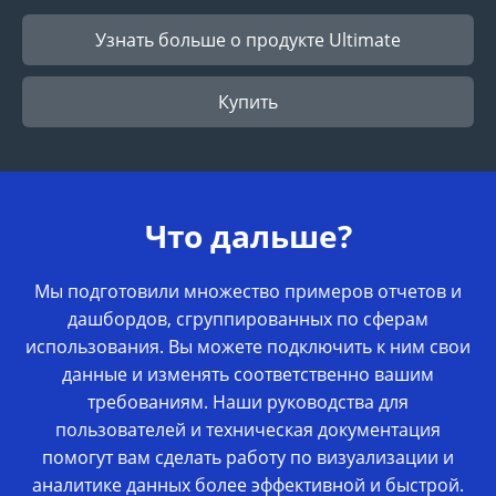
Узнать больше о продукте Ultimate
Купить
Что дальше?
Мы подготовили множество примеров отчетов и
дашбордов, сгруппированных по сферам
использования. Вы можете подключить к ним свои
данные и изменять соответственно вашим
требованиям. Наши руководства для
пользователей и техническая документация
помогут вам сделать работу по визуализации и
аналитике данных более эффективной и быстрой.