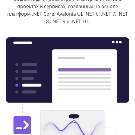
проектах и сервисах, созданных на основе
платформ .NET Core, Avalonia UI, .NET 6, .NET 7, .NET
8, .NET 9 и .NET 10.