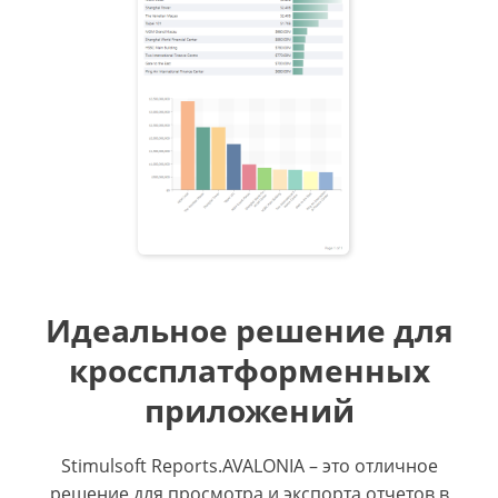
Идеальное решение для
кроссплатформенных
приложений
Stimulsoft Reports.AVALONIA – это отличное
решение для просмотра и экспорта отчетов в