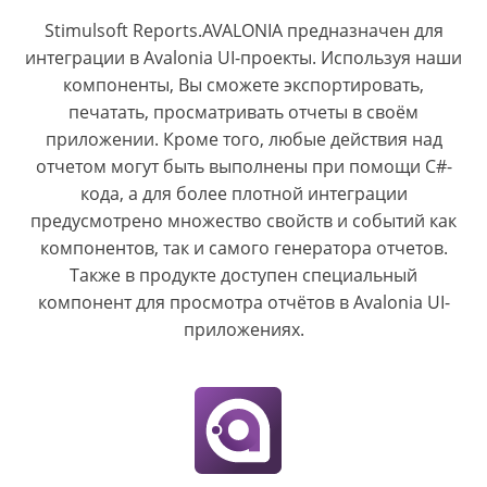
Stimulsoft Reports.AVALONIA предназначен для
интеграции в Avalonia UI-проекты. Используя наши
компоненты, Вы сможете экспортировать,
печатать, просматривать отчеты в своём
приложении. Кроме того, любые действия над
отчетом могут быть выполнены при помощи C#-
кода, а для более плотной интеграции
предусмотрено множество свойств и событий как
компонентов, так и самого генератора отчетов.
Также в продукте доступен специальный
компонент для просмотра отчётов в Avalonia UI-
приложениях.