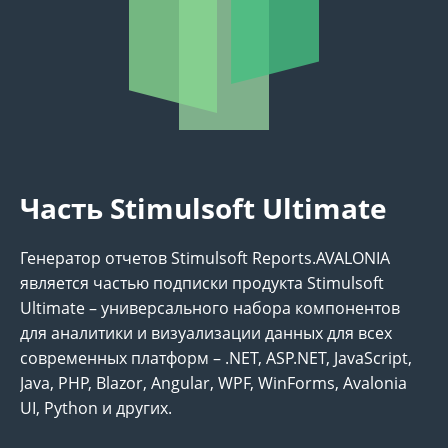
Часть Stimulsoft Ultimate
Генератор отчетов Stimulsoft Reports.AVALONIA
является частью подписки продукта Stimulsoft
Ultimate – универсального набора компонентов
для аналитики и визуализации данных для всех
современных платформ – .NET, ASP.NET, JavaScript,
Java, PHP, Blazor, Angular, WPF, WinForms, Avalonia
UI, Python и других.