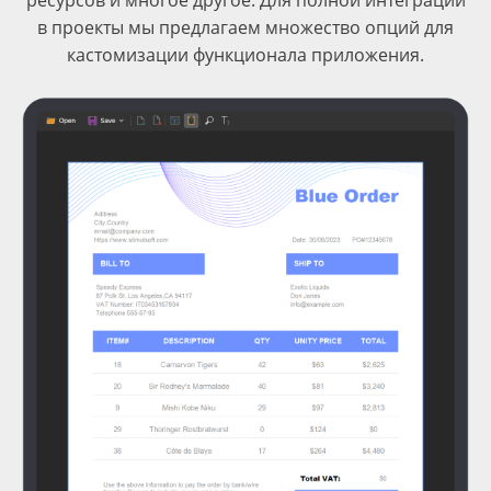
ресурсов и многое другое. Для полной интеграции
в проекты мы предлагаем множество опций для
кастомизации функционала приложения.