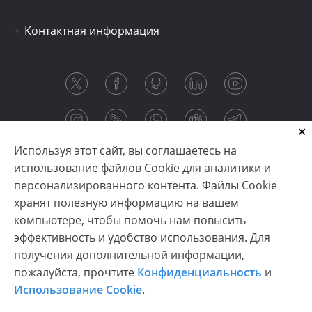
Контактная информация
Используя этот сайт, вы соглашаетесь на
использование файлов Cookie для аналитики и
персонализированного контента. Файлы Cookie
хранят полезную информацию на вашем
компьютере, чтобы помочь нам повысить
эффективность и удобство использования. Для
получения дополнительной информации,
Copyright © 2003-2026 CloudReports sp. z o.o. (dba
пожалуйста, прочтите
Конфиденциальность
и
Stimulsoft). All rights reserved.
Использование Cookie
.
Конфиденциальность
|
Использование Cookie
|
Условия использования
|
Связаться с нами