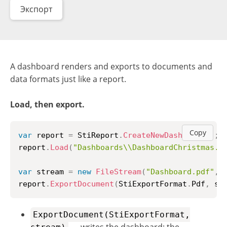
Экспорт
A dashboard renders and exports to documents and
data formats just like a report.
Load, then export.
Copy
var
 report 
=
 StiReport
.
CreateNewDashboard
(
)
;
report
.
Load
(
"Dashboards\\DashboardChristmas.m
var
 stream 
=
new
FileStream
(
"Dashboard.pdf"
,
 
report
.
ExportDocument
(
StiExportFormat
.
Pdf
,
 st
ExportDocument(StiExportFormat,