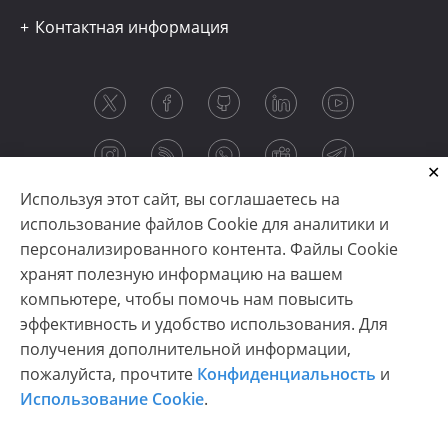
Контактная информация
Используя этот сайт, вы соглашаетесь на
использование файлов Cookie для аналитики и
персонализированного контента. Файлы Cookie
хранят полезную информацию на вашем
компьютере, чтобы помочь нам повысить
эффективность и удобство использования. Для
получения дополнительной информации,
Copyright © 2003-2026 CloudReports sp. z o.o. (dba
пожалуйста, прочтите
Конфиденциальность
и
Stimulsoft). All rights reserved.
Использование Cookie
.
Конфиденциальность
|
Использование Cookie
|
Условия использования
|
Связаться с нами