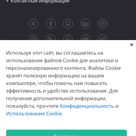
Контактная информация
Используя этот сайт, вы соглашаетесь на
использование файлов Cookie для аналитики и
персонализированного контента. Файлы Cookie
хранят полезную информацию на вашем
компьютере, чтобы помочь нам повысить
эффективность и удобство использования. Для
получения дополнительной информации,
Copyright © 2003-2026 CloudReports sp. z o.o. (dba
пожалуйста, прочтите
Конфиденциальность
и
Stimulsoft). All rights reserved.
Использование Cookie
.
Конфиденциальность
|
Использование Cookie
|
Условия использования
|
Связаться с нами